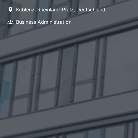
Koblenz
,
Rheinland-Pfalz
,
Deutschland
Business Administration